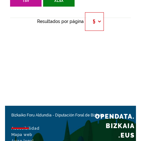
TSV
XLSX
Resultados por página
OPENDATA.
Bizkaiko Foru Aldundia
-
Diputación Foral de Bizkaia
BIZKAIA
Accesibilidad
.EUS
Mapa web