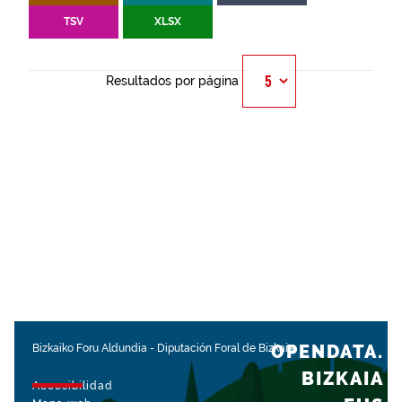
TSV
XLSX
Resultados por página
OPENDATA.
Bizkaiko Foru Aldundia
-
Diputación Foral de Bizkaia
BIZKAIA
Accesibilidad