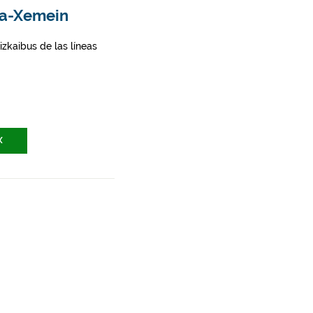
ina-Xemein
zkaibus de las líneas
X