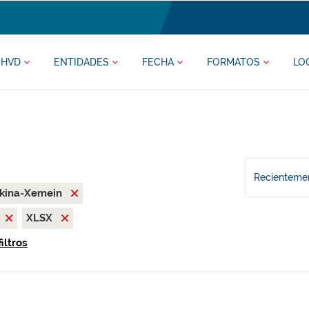
HVD
ENTIDADES
FECHA
FORMATOS
LO
Recientemen
rkina-Xemein
XLSX
iltros