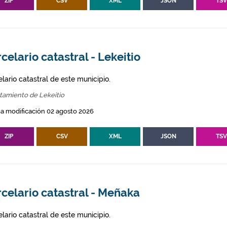
ZIP
CSV
XML
JSON
TS
celario catastral - Lekeitio
lario catastral de este municipio.
tamiento de Lekeitio
a modificación 02 agosto 2026
ZIP
CSV
XML
JSON
TS
celario catastral - Meñaka
lario catastral de este municipio.