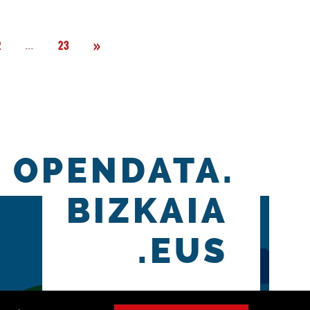
Siguiente
»
Página
...
2
23
OPENDATA.
BIZKAIA
.EUS