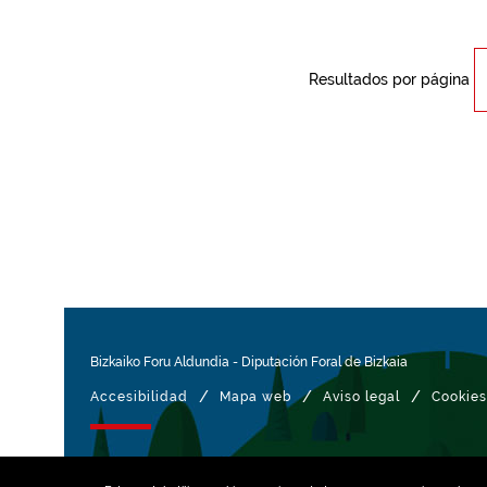
Resultados por página
Bizkaiko Foru Aldundia
-
Diputación Foral de Bizkaia
/
/
/
Accesibilidad
Mapa web
Aviso legal
Cookies
Gestionado con