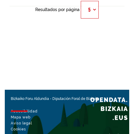
Resultados por página
OPENDATA.
Bizkaiko Foru Aldundia
-
Diputación Foral de Bizkaia
BIZKAIA
Accesibilidad
.EUS
Mapa web
Aviso legal
Cookies