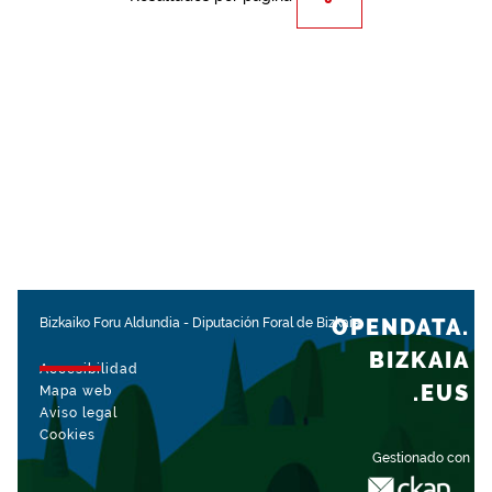
OPENDATA.
Bizkaiko Foru Aldundia
-
Diputación Foral de Bizkaia
BIZKAIA
Accesibilidad
.EUS
Mapa web
Aviso legal
Cookies
Gestionado con