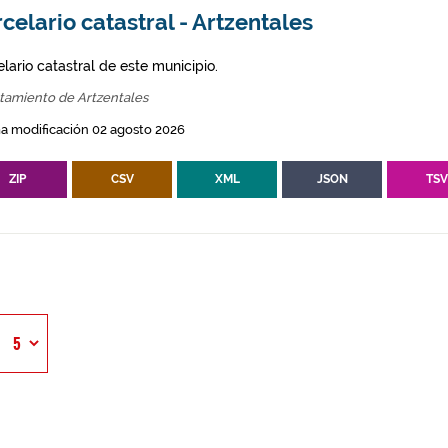
celario catastral - Artzentales
lario catastral de este municipio.
tamiento de Artzentales
a modificación 02 agosto 2026
ZIP
CSV
XML
JSON
TS