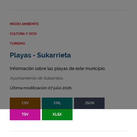
MEDIO AMBIENTE
CULTURA Y OCIO
TURISMO
Playas - Sukarrieta
Información sobre las playas de este municipio.
Ayuntamiento de Sukarrieta
Última modificación 07 julio 2026
CSV
XML
JSON
TSV
XLSX