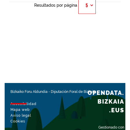
Resultados por página
OPENDATA.
Bizkaiko Foru Aldundia
-
Diputación Foral de Bizkaia
BIZKAIA
Accesibilidad
.EUS
Mapa web
Aviso legal
Cookies
Gestionado con