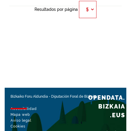
Resultados por página
OPENDATA.
Bizkaiko Foru Aldundia
-
Diputación Foral de Bizkaia
BIZKAIA
Accesibilidad
.EUS
Mapa web
Aviso legal
Cookies