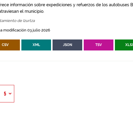
frece información sobre expediciones y refuerzos de los autobuses Bi
traviesan el municipio.
tamiento de Izurtza
a modificación 03 julio 2026
CSV
XML
JSON
TSV
XLS