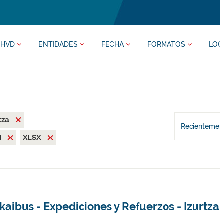
HVD
ENTIDADES
FECHA
FORMATOS
LO
tza
Recientemen
N
XLSX
kaibus - Expediciones y Refuerzos - Izurtza