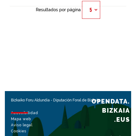
Resultados por página
OPENDATA.
Bizkaiko Foru Aldundia
-
Diputación Foral de Bizkaia
BIZKAIA
Accesibilidad
.EUS
Mapa web
Aviso legal
Cookies