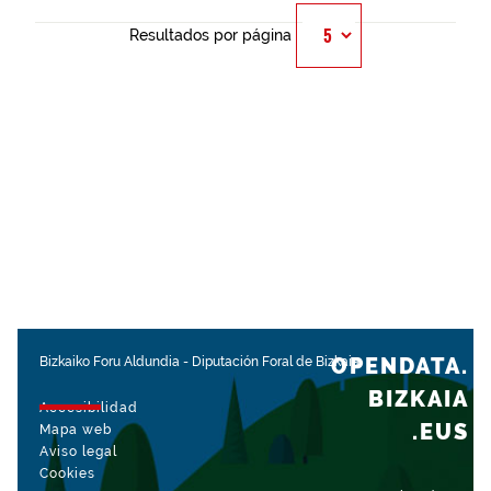
Resultados por página
OPENDATA.
Bizkaiko Foru Aldundia
-
Diputación Foral de Bizkaia
BIZKAIA
Accesibilidad
.EUS
Mapa web
Aviso legal
Cookies