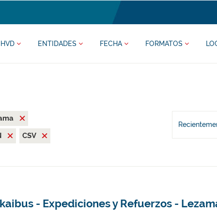
HVD
ENTIDADES
FECHA
FORMATOS
LO
zama
Recientemen
N
CSV
zkaibus - Expediciones y Refuerzos - Lezam