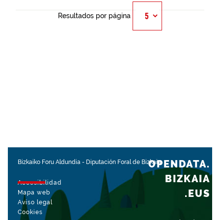
Resultados por página
OPENDATA.
Bizkaiko Foru Aldundia
-
Diputación Foral de Bizkaia
BIZKAIA
Accesibilidad
.EUS
Mapa web
Aviso legal
Cookies