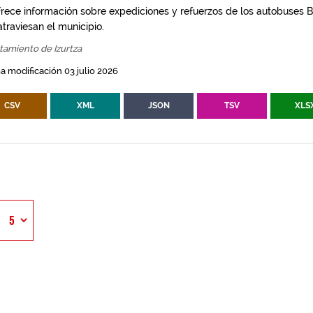
frece información sobre expediciones y refuerzos de los autobuses Bi
traviesan el municipio.
tamiento de Izurtza
a modificación 03 julio 2026
CSV
XML
JSON
TSV
XLS