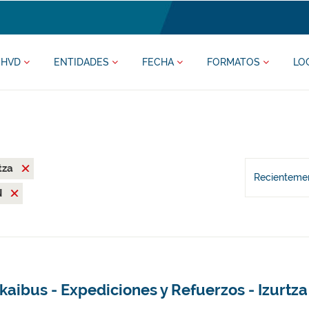
HVD
ENTIDADES
FECHA
FORMATOS
LO
tza
Recientemen
N
kaibus - Expediciones y Refuerzos - Izurtza