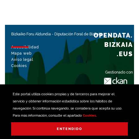
OPENDATA.
Bizkaiko Foru Aldundia
-
Diputación Foral de Bizkaia
BIZKAIA
Accesibilidad
.EUS
Mapa web
Aviso legal
Cookies
Gestionado con
Este portal utiliza
cookies
propias y de terceros para mejorar el
servicio y obtener información estadística sobre los hábitos de
navegación. Si continúa navegando, se considera que acepta su uso.
Para más información, consulte el apartado
Cookies
.
ENTENDIDO