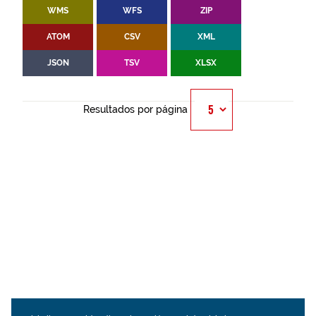
WMS
WFS
ZIP
ATOM
CSV
XML
JSON
TSV
XLSX
Resultados por página