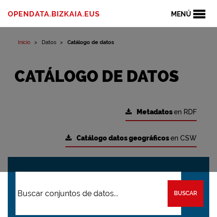
OPENDATA.BIZKAIA.EUS
MENÚ
Inicio
Datos
Catálogo de datos
CATÁLOGO DE DATOS
Metadatos
en RDF
Catálogo datos geográficos
en CSW
BUSCAR