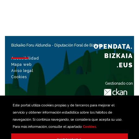
OPENDATA.
Bizkaiko Foru Aldundia
-
Diputación Foral de Bizkaia
BIZKAIA
Accesibilidad
.EUS
Mapa web
Aviso legal
Cookies
Gestionado con
Este portal utiliza
cookies
propias y de terceros para mejorar el
servicio y obtener información estadística sobre los hábitos de
navegación. Si continúa navegando, se considera que acepta su uso.
Para más información, consulte el apartado
Cookies
.