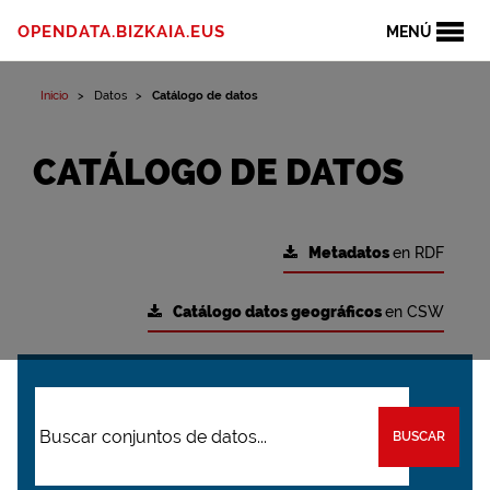
OPENDATA.BIZKAIA.EUS
MENÚ
Inicio
Datos
Catálogo de datos
CATÁLOGO DE DATOS
Metadatos
en RDF
Catálogo datos geográficos
en CSW
BUSCAR