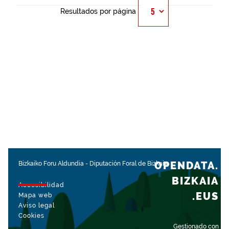
Resultados por página
OPENDATA.
Bizkaiko Foru Aldundia
-
Diputación Foral de Bizkaia
BIZKAIA
Accesibilidad
.EUS
Mapa web
Aviso legal
Cookies
Gestionado con