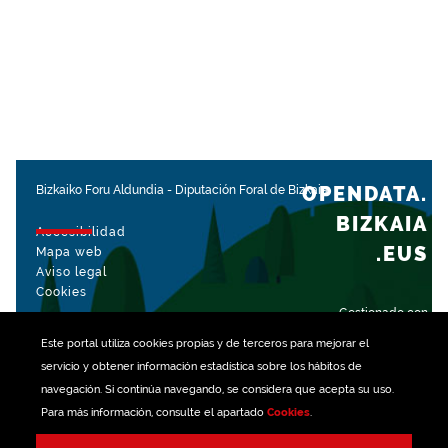
OPENDATA.
Bizkaiko Foru Aldundia
-
Diputación Foral de Bizkaia
BIZKAIA
Accesibilidad
.EUS
Mapa web
Aviso legal
Cookies
Gestionado con
Este portal utiliza
cookies
propias y de terceros para mejorar el
servicio y obtener información estadística sobre los hábitos de
navegación. Si continúa navegando, se considera que acepta su uso.
Para más información, consulte el apartado
Cookies
.