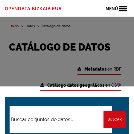
OPENDATA.BIZKAIA.EUS
MENÚ
Inicio
Datos
Catálogo de datos
CATÁLOGO DE DATOS
Metadatos
en RDF
Catálogo datos geográficos
en CSW
BUSCAR