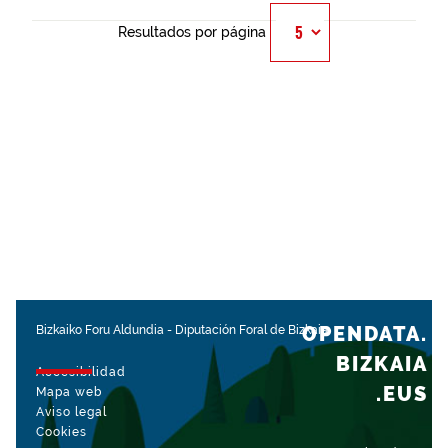
Resultados por página
OPENDATA.
Bizkaiko Foru Aldundia
-
Diputación Foral de Bizkaia
BIZKAIA
Accesibilidad
.EUS
Mapa web
Aviso legal
Cookies