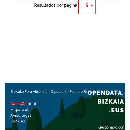
Resultados por página
OPENDATA.
Bizkaiko Foru Aldundia
-
Diputación Foral de Bizkaia
BIZKAIA
Accesibilidad
.EUS
Mapa web
Aviso legal
Cookies
Gestionado con