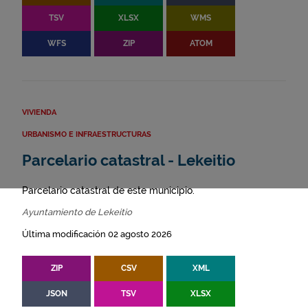
TSV
XLSX
WMS
WFS
ZIP
ATOM
VIVIENDA
URBANISMO E INFRAESTRUCTURAS
Parcelario catastral - Lekeitio
Parcelario catastral de este municipio.
Ayuntamiento de Lekeitio
Última modificación 02 agosto 2026
ZIP
CSV
XML
JSON
TSV
XLSX