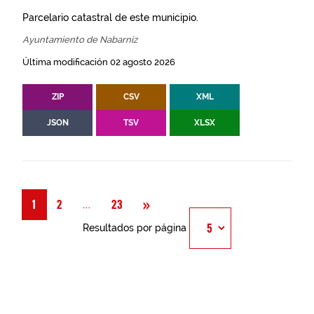
Parcelario catastral de este municipio.
Ayuntamiento de Nabarniz
Última modificación 02 agosto 2026
ZIP
CSV
XML
JSON
TSV
XLSX
Siguiente
»
Página
...
1
2
23
Resultados por página