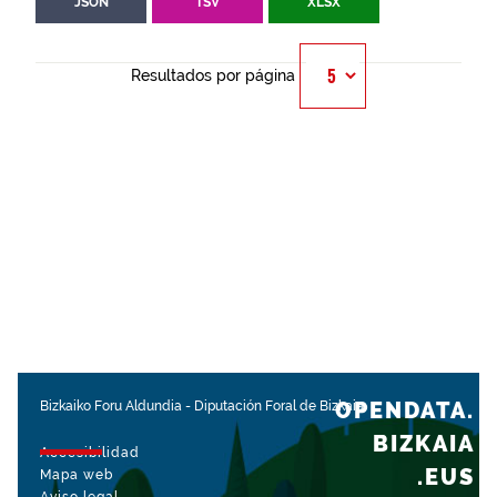
JSON
TSV
XLSX
Resultados por página
OPENDATA.
Bizkaiko Foru Aldundia
-
Diputación Foral de Bizkaia
BIZKAIA
Accesibilidad
.EUS
Mapa web