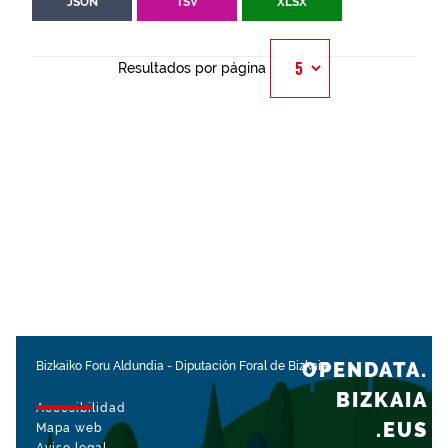
JSON
TSV
XLSX
Resultados por página
OPENDATA.
Bizkaiko Foru Aldundia
-
Diputación Foral de Bizkaia
BIZKAIA
Accesibilidad
.EUS
Mapa web