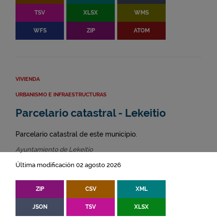
TSV
XLSX
WMS
WFS
ZIP
ATOM
VIVIENDA
URBANISMO E INFRAESTRUCTURAS
Parcelario catastral - Lekeitio
Parcelario catastral de este municipio.
Ayuntamiento de Lekeitio
Última modificación 02 agosto 2026
ZIP
CSV
XML
JSON
TSV
XLSX