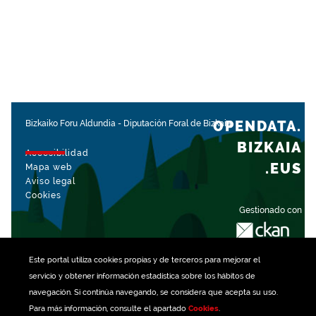
OPENDATA.
Bizkaiko Foru Aldundia
-
Diputación Foral de Bizkaia
BIZKAIA
Accesibilidad
.EUS
Mapa web
Aviso legal
Cookies
Gestionado con
Este portal utiliza
cookies
propias y de terceros para mejorar el
servicio y obtener información estadística sobre los hábitos de
navegación. Si continúa navegando, se considera que acepta su uso.
Para más información, consulte el apartado
Cookies
.