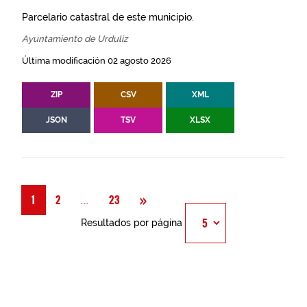
Parcelario catastral de este municipio.
Ayuntamiento de Urduliz
Última modificación 02 agosto 2026
ZIP
CSV
XML
JSON
TSV
XLSX
Siguiente
»
Página
...
1
2
23
Resultados por página