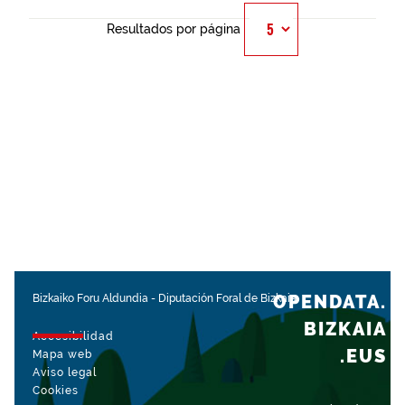
Resultados por página
OPENDATA.
Bizkaiko Foru Aldundia
-
Diputación Foral de Bizkaia
BIZKAIA
Accesibilidad
.EUS
Mapa web
Aviso legal
Cookies