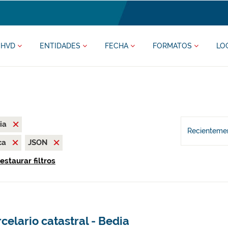
HVD
ENTIDADES
FECHA
FORMATOS
LO
ia
Recientemen
ca
JSON
estaurar filtros
celario catastral - Bedia