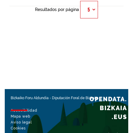
Resultados por página
OPENDATA.
Bizkaiko Foru Aldundia
-
Diputación Foral de Bizkaia
BIZKAIA
Accesibilidad
.EUS
Mapa web
Aviso legal
Cookies