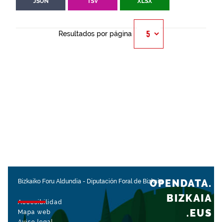
JSON
TSV
XLSX
Resultados por página
OPENDATA.
Bizkaiko Foru Aldundia
-
Diputación Foral de Bizkaia
BIZKAIA
Accesibilidad
.EUS
Mapa web