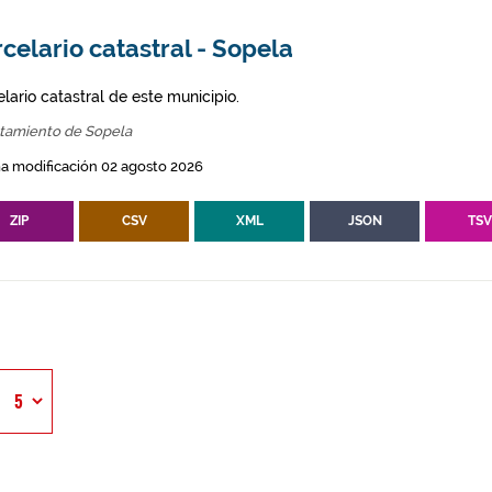
celario catastral - Sopela
lario catastral de este municipio.
tamiento de Sopela
a modificación 02 agosto 2026
ZIP
CSV
XML
JSON
TS