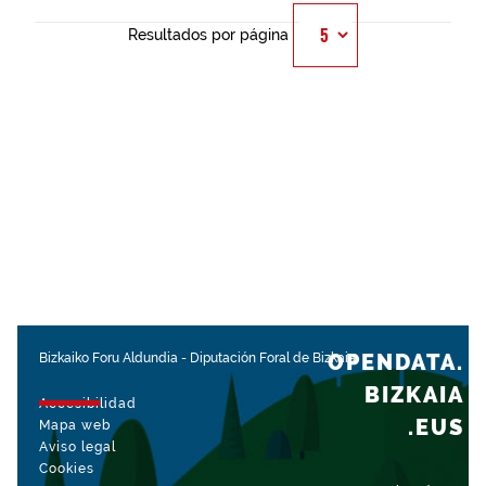
Resultados por página
OPENDATA.
Bizkaiko Foru Aldundia
-
Diputación Foral de Bizkaia
BIZKAIA
Accesibilidad
.EUS
Mapa web
Aviso legal
Cookies