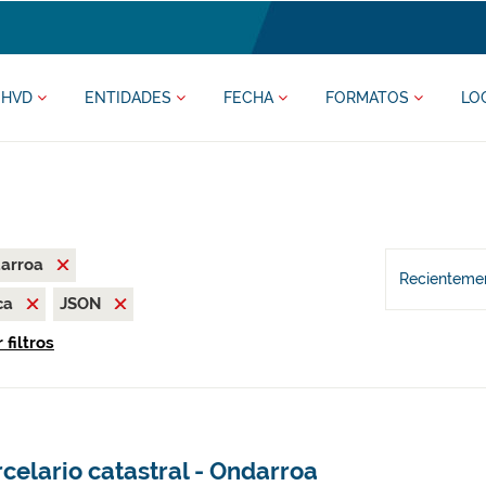
HVD
ENTIDADES
FECHA
FORMATOS
LO
darroa
Recientemen
ca
JSON
 filtros
celario catastral - Ondarroa