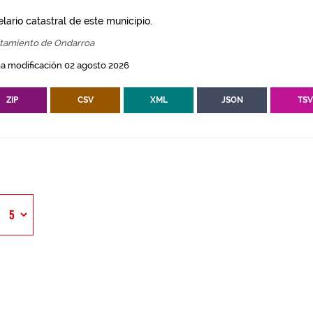
lario catastral de este municipio.
tamiento de Ondarroa
a modificación 02 agosto 2026
ZIP
CSV
XML
JSON
TS