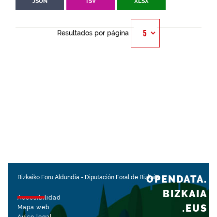
JSON
TSV
XLSX
Resultados por página
OPENDATA.
Bizkaiko Foru Aldundia
-
Diputación Foral de Bizkaia
BIZKAIA
Accesibilidad
.EUS
Mapa web