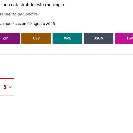
lario catastral de este municipio.
tamiento de Sondika
a modificación 02 agosto 2026
ZIP
CSV
XML
JSON
TS