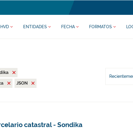
HVD
ENTIDADES
FECHA
FORMATOS
LO
dika
Recientemen
ca
JSON
celario catastral - Sondika