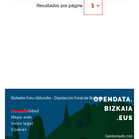
Resultados por página
OPENDATA.
Bizkaiko Foru Aldundia
-
Diputación Foral de Bizkaia
BIZKAIA
Accesibilidad
.EUS
Mapa web
Aviso legal
Cookies
Gestionado con