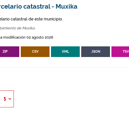
celario catastral - Muxika
lario catastral de este municipio.
tamiento de Muxika
a modificación 02 agosto 2026
ZIP
CSV
XML
JSON
TS