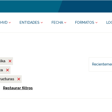
HVD
ENTIDADES
FECHA
FORMATOS
LO
xika
Recientemen
ca
ructuras
Restaurar filtros