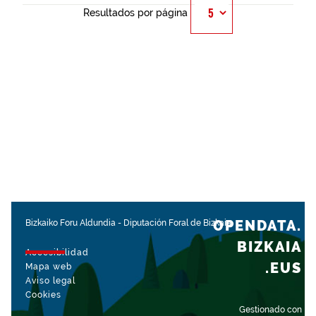
Resultados por página
OPENDATA.
Bizkaiko Foru Aldundia
-
Diputación Foral de Bizkaia
BIZKAIA
Accesibilidad
.EUS
Mapa web
Aviso legal
Cookies
Gestionado con