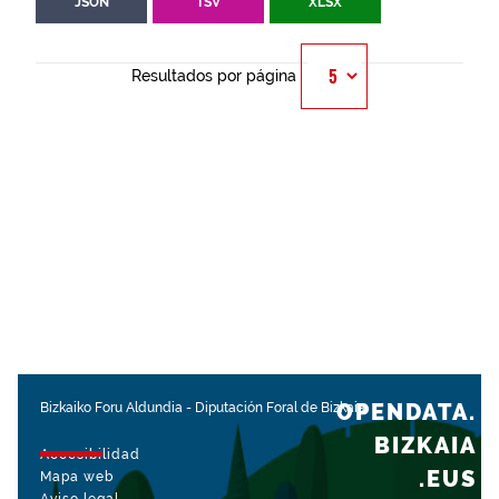
JSON
TSV
XLSX
Resultados por página
OPENDATA.
Bizkaiko Foru Aldundia
-
Diputación Foral de Bizkaia
BIZKAIA
Accesibilidad
.EUS
Mapa web