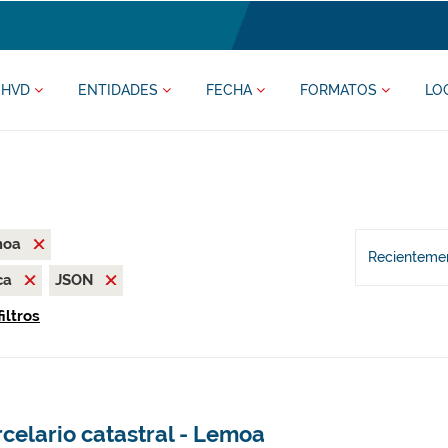
HVD
ENTIDADES
FECHA
FORMATOS
LO
moa
Recientemen
ca
JSON
iltros
celario catastral - Lemoa