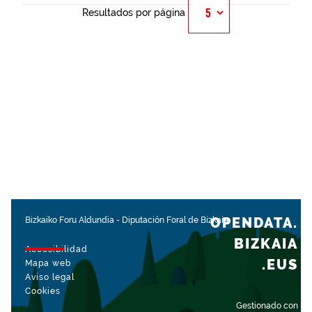
Resultados por página
OPENDATA.
Bizkaiko Foru Aldundia
-
Diputación Foral de Bizkaia
BIZKAIA
Accesibilidad
.EUS
Mapa web
Aviso legal
Cookies
Gestionado con