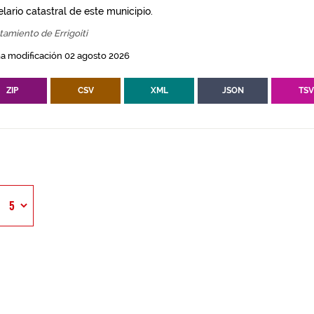
lario catastral de este municipio.
amiento de Errigoiti
a modificación 02 agosto 2026
ZIP
CSV
XML
JSON
TS