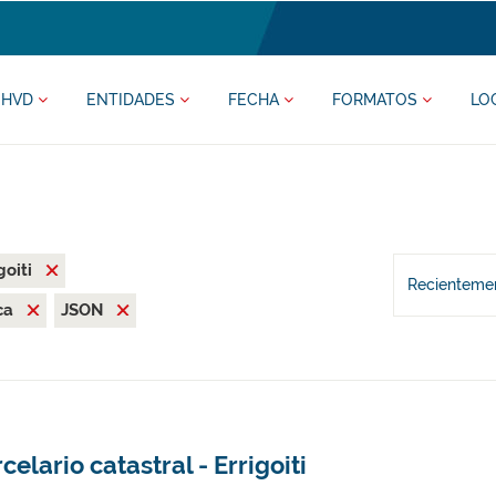
HVD
ENTIDADES
FECHA
FORMATOS
LO
goiti
Recientemen
ca
JSON
celario catastral - Errigoiti