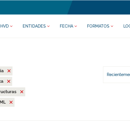
HVD
ENTIDADES
FECHA
FORMATOS
LO
ia
Recientemen
ca
ructuras
ML