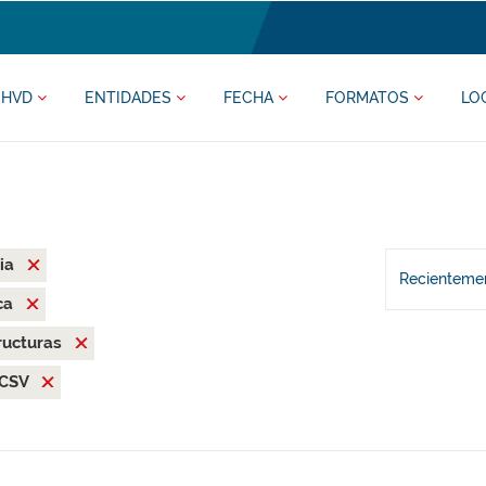
HVD
ENTIDADES
FECHA
FORMATOS
LO
ia
Recientemen
ca
ructuras
CSV