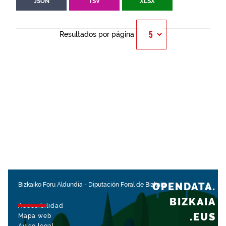
JSON
TSV
XLSX
Resultados por página
OPENDATA.
Bizkaiko Foru Aldundia
-
Diputación Foral de Bizkaia
BIZKAIA
Accesibilidad
.EUS
Mapa web