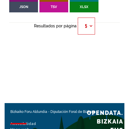
JSON
TSV
XLSX
Resultados por página
OPENDATA.
Bizkaiko Foru Aldundia
-
Diputación Foral de Bizkaia
BIZKAIA
Accesibilidad