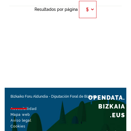
Resultados por página
OPENDATA.
Bizkaiko Foru Aldundia
-
Diputación Foral de Bizkaia
BIZKAIA
Accesibilidad
.EUS
Mapa web
Aviso legal
Cookies